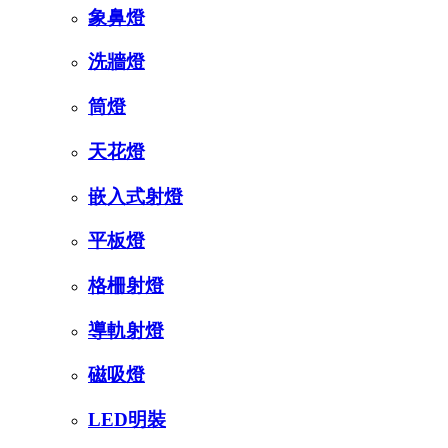
象鼻燈
洗牆燈
筒燈
天花燈
嵌入式射燈
平板燈
格柵射燈
導軌射燈
磁吸燈
LED明裝