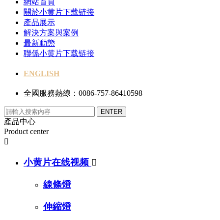
網站首頁
關於小黄片下载链接
產品展示
解決方案與案例
最新動態
聯係小黄片下载链接
ENGLISH
全國服務熱線：0086-757-86410598
產品中心
Product center

小黄片在线视频

線條燈
伸縮燈